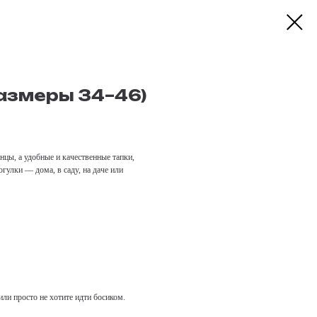
размеры 34–46)
цы, а удобные и качественные тапки,
гулки — дома, в саду, на даче или
ли просто не хотите идти босиком.