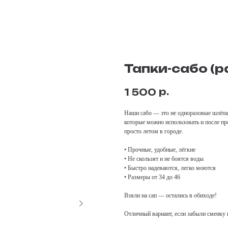
Тапки-сабо (
р.
1 500
Наши сабо — это не одноразовые шлёпан
которые можно использовать и после про
просто летом в городе.
• Прочные, удобные, лёгкие
• Не скользят и не боятся воды
• Быстро надеваются, легко моются
• Размеры от 34 до 46
Взяли на сап — остались в обиходе!
Отличный вариант, если забыли сменку и