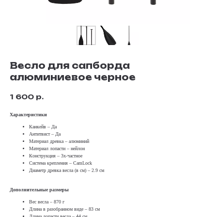
Весло для сапборда
алюминиевое черное
1 600
р.
Характеристики
Канкейв – Да
Антитвист – Да
Материал древка – алюминий
Материал лопасти – нейлон
Конструкция – 3х-частное
Система крепления – CamLock
Диаметр древка весла (в см) – 2.9 см
Дополнительные размеры
Вес весла – 870 г
Длина в разобранном виде – 83 см
Длина лопасти весла – 44 см